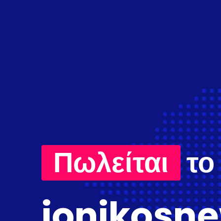
Πωλείται
το
ionikosne