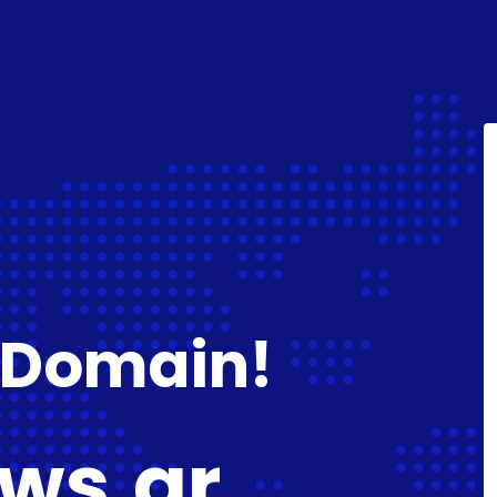
 Domain!
ws.gr